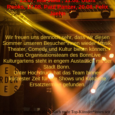
23.07. Mia Julia ,
11.08. Giant
Rooks,
17.08. Paul Panzer,
20.08. Felix
Jaehn
Wir freuen uns dennoch sehr, dass wir diesen
Sommer unseren Besucher*innen wieder Musik,
Theater, Comedy und Kultur bieten können.
Das Organisationsteam des BonnLive
Kulturgartens steht in engem Austausch mit der
Stadt Bonn.
Unter Hochdruck hat das Team binnen
kürzester Zeit für alle Shows und Konzerte
Ersatztermine gefunden.
BonnLive Kulturgarten 2021: Noch mehr Top-Künstler*innen seit