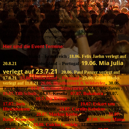
Carnevalskonzerte, und zuletzt die Übertragung der Spiele der
Telekom Baskets Bonn in der Baskets Carena. Der BonnLive
Kulturgarten wird auch in diesem Jahr einmal mehr zur größten
Kulturveranstaltung in Bonn und womöglich auch wieder
deutschlandweit. Der Vorverkauf für die weiteren Shows beginnt
am 15.05.2021 um 10.00 Uhr auf www.bonnlive.com. Für die
zuvor veröffentlichten Künstler*innen und Spiele der Fußball-EM
können bereits Tickets erworben werden.
Hier sind die Event Termine:
15.06. Deutschland – Frankreich
,
18.06. Felix Jaehn verlegt auf
19.06. Mia Julia
20.8.21
,
19.06. Deutschland – Portugal ,
23.7.21
verlegt auf
,
20.06. Paul Panzer verlegt auf
17.8.21
,
23.06. Deutschland – Portugal ,
25.06. Giant Rooks
verlegt auf 11.8.21
,
26.06. Headhunterz & Wildstylez
,
30.06.
Eure Mütter
,
01.07. Michael Mittermeier
,
02.07. Mo-Torres
,
03.07. Olli Schulz ,
04.07. Kasalla
,
07.07. Bukahara ,
09.07.
Dirty Deeds ‘79,
10.7. Die Brings
, 16.07. Max Giesinger
,
17.07. Joris
,
18.07. Johannes Oerding
,
19.07. Eckart von
Hirschhausen
22.07. Meute
,
24.07. Carolin Kebekus
,
28.07.
Torsten Sträter
,
29.07. Markus Krebs
,
30.07. Kayef
,
31.07.
Katja Krasavice
,
01.08. Die Pochers Live
,
07.08. Moop Mama
,
08.08. Faber
,
10.08. Culcha Candela
,
12.08. Chris Norman