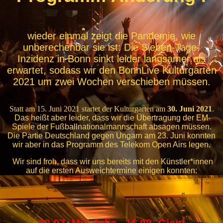
wieder einmal zeigt die Pandemie, wie
unberechenbar sie ist: Die Sieben-Tage-
Inzidenz in Bonn sinkt leider langsamer als
erwartet, sodass wir den BonnLive Kulturgarten
2021 um zwei Wochen verschieben müssen.
Statt am 15. Juni 2021 startet der Kulturgarten am
30. Juni 2021
.
Das heißt aber leider, dass wir die Übertragung der EM-
Spiele der Fußballnationalmannschaft absagen müssen.
Die Partie Deutschland gegen Ungarn am 23. Juni konnten
wir aber in das Programm des Telekom Open Airs legen.
Wir sind froh, dass wir uns bereits mit den Künstler*innen
auf die ersten Ausweichtermine einigen konnten: