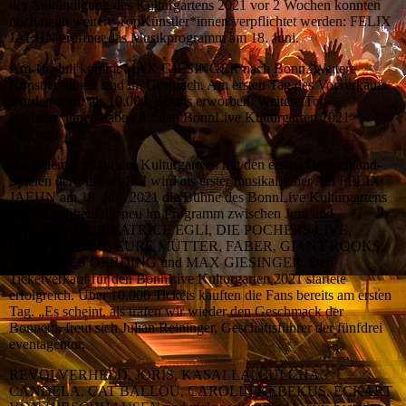
der Ankündigung des Kulturgartens 2021 vor 2 Wochen konnten
noch neun weitere TopKünstler*innen verpflichtet werden: FELIX
JAEHN eröffnet das Musikprogramm am 18. Juni.
Am 16. Juli kommt MAX GIESINGER nach Bonn. Weitere
Künstler*innen sind im Gespräch. Am ersten Tag des Vorverkaufs
wurden mehr als 10.000 Tickets erworben. Weitere Top-
Künstler*innen haben für den BonnLive Kulturgarten 2021
zugesagt.
Nach dem Auftakt des Kulturgartens mit den ersten Deutschland-
Spielen der Fußball-EM wird als erster musikalischer Act FELIX
JAEHN am 18. Juni 2021 die Bühne des BonnLive Kulturgartens
eröffnen. Ebenfalls neu im Programm zwischen Juni und
September sind BEATRICE EGLI, DIE POCHERS LIVE,
DIETER NUHR, EURE MÜTTER, FABER, GIANT ROOKS,
JOHANNES OERDING und MAX GIESINGER. Der
Ticketverkauf für den BonnLive Kulturgarten 2021 startete
erfolgreich. Über 10.000 Tickets kauften die Fans bereits am ersten
Tag. „Es scheint, als träfen wir wieder den Geschmack der
Bonner“, freut sich Julian Reininger, Geschäftsführer der fünfdrei
eventagentur.
REVOLVERHELD, JORIS, KASALLA, CULCHA
CANDELA, CAT BALLOU, CAROLIN KEBEKUS, ECKART