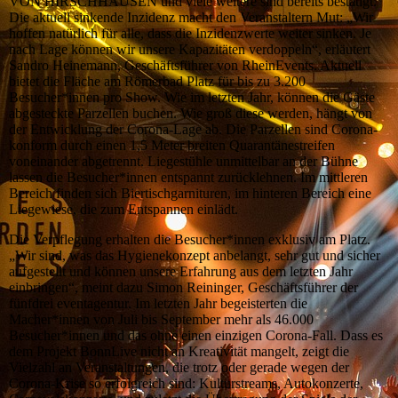
VON HIRSCHHAUSEN und viele weitere sind bereits bestätigt.
Die aktuell sinkende Inzidenz macht den Veranstaltern Mut: „Wir
hoffen natürlich für alle, dass die Inzidenzwerte weiter sinken. Je
nach Lage können wir unsere Kapazitäten verdoppeln“, erläutert
Sandro Heinemann, Geschäftsführer von RheinEvents. Aktuell
bietet die Fläche am Römerbad Platz für bis zu 3.200
Besucher*innen pro Show. Wie im letzten Jahr, können die Gäste
abgesteckte Parzellen buchen. Wie groß diese werden, hängt von
der Entwicklung der Corona-Lage ab. Die Parzellen sind Corona-
konform durch einen 1,5 Meter breiten Quarantänestreifen
voneinander abgetrennt. Liegestühle unmittelbar an der Bühne
lassen die Besucher*innen entspannt zurücklehnen. Im mittleren
Bereich finden sich Biertischgarnituren, im hinteren Bereich eine
Liegewiese, die zum Entspannen einlädt.
Die Verpflegung erhalten die Besucher*innen exklusiv am Platz.
„Wir sind, was das Hygienekonzept anbelangt, sehr gut und sicher
aufgestellt und können unsere Erfahrung aus dem letzten Jahr
einbringen“, meint dazu Simon Reininger, Geschäftsführer der
fünfdrei eventagentur. Im letzten Jahr begeisterten die
Macher*innen von Juli bis September mehr als 46.000
Besucher*innen und das ohne einen einzigen Corona-Fall. Dass es
dem Projekt BonnLive nicht an Kreativität mangelt, zeigt die
Vielzahl an Veranstaltungen, die trotz oder gerade wegen der
Corona-Krise so erfolgreich sind: Kulturstreams, Autokonzerte,