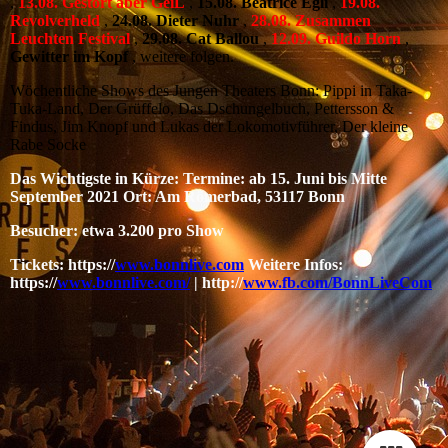
,
13.08. Gestört aber GeiL
,
15.08. Beatrice Egli
,
19.08.
Revolverheld
,
24.08. Dieter Nuhr
,
28.08. Zusammen
Leuchten Festival
,
29.08. Cat Ballou
,
12.09. Guildo Horn
,
Gewitter im Kopf
, weitere folgen.
Wöchentliche Shows des Jungen Theaters Bonn: Pippi in Taka-
Tuka-Land, Der Grüffelo, Das Dschungelbuch, Pettersson &
Findus, Jim Knopf und Lukas der Lokomotivführer, Der kleine
Rabe Socke
Das Wichtigste in Kürze: Termine: ab 15. Juni bis Mitte
September 2021 Ort: Am Römerbad, 53117 Bonn
Besucher: etwa 3.200 pro Show
Tickets: https://
www.bonnlive.com
Weitere Infos:
https://
www.bonnlive.com/
| http://
www.fb.com/BonnLiveCom